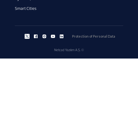
Smart Cities
Protection of Personal Data
Netcad Yazılım A.Ş. ©