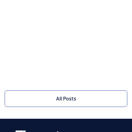
Netcad Stands Out with Smart City Solutions
at ITEX IRAQ 2025
1.10.2025
All Posts